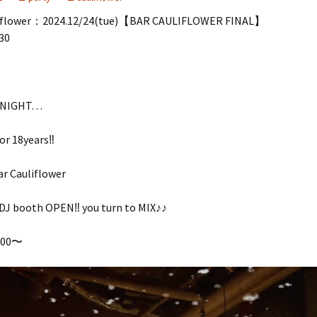
iflower：2024.12/24(tue)【BAR CAULIFLOWER FINAL】
30
 NIGHT…
or 18years‼︎
ar Cauliflower
 booth OPEN‼︎ you turn to MIX♪♪
300〜