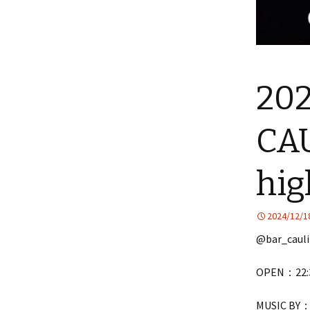
202
CA
hig
2024/12/1
@bar_cauli
OPEN：22:3
MUSIC BY： 