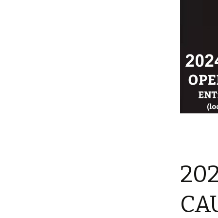
202
CAU