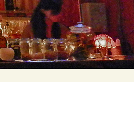
検
索:
】