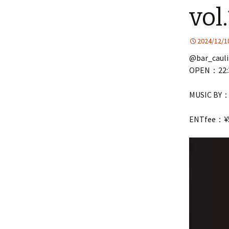
vol
2024/12/1
@bar_cauli
OPEN：22:
MUSIC BY：d
ENTfee：¥