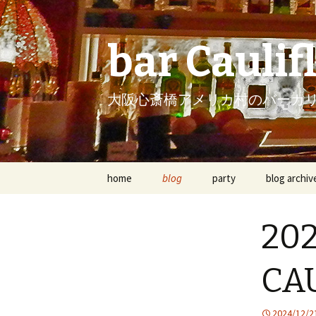
bar Caulif
大阪心斎橋アメリカ村のバーカ
コンテンツへ移動
home
blog
party
blog archiv
photo albu
202
bar menu i
CA
2024/12/2