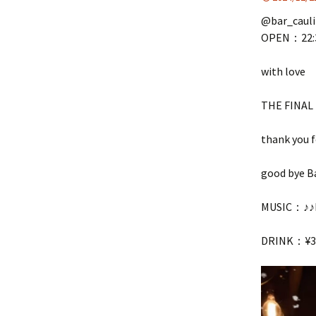
@bar_caul
OPEN：22:
with love
THE FINAL
thank you f
good bye B
MUSIC：♪♪DJ
DRINK：¥