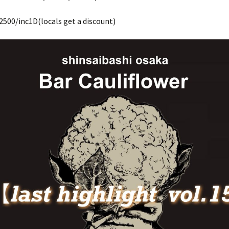
00/inc1D(locals get a discount)