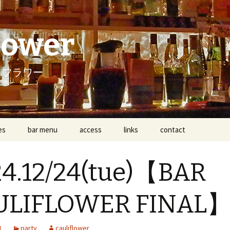
lower
リフラワー
es
bar menu
access
links
contact
m
4.12/24(tue)【BAR
nfo
ULIFLOWER FINAL
1
party
cauliflower