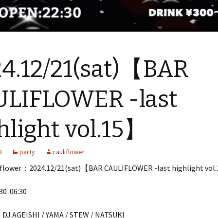
4.12/21(sat)【BAR
ULIFLOWER -last
hlight vol.15】
8
party
cauliflower
flower：2024.12/21(sat)【BAR CAULIFLOWER -last highlight vol
0-06:30
DJ AGEISHI / YAMA / STEW / NATSUKI