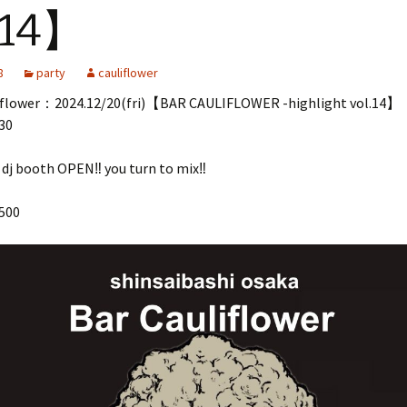
.14】
8
party
cauliflower
flower：2024.12/20(fri)【BAR CAULIFLOWER -highlight vol.14】
30
j booth OPEN‼︎ you turn to mix‼︎
500