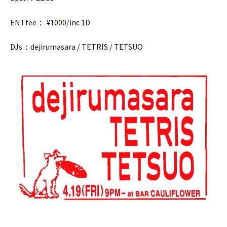
ENTfee： ¥1000/inc 1D
DJs：dejirumasara / TETRIS / TETSUO