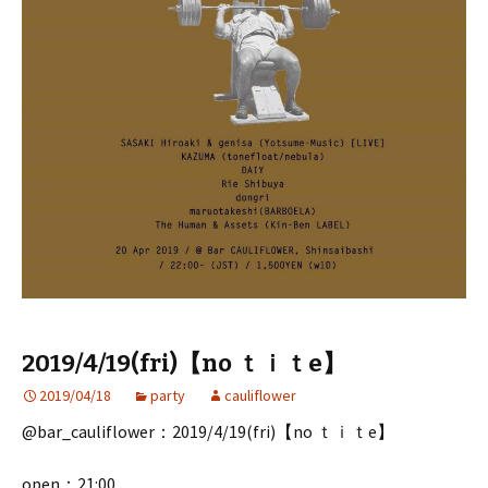
2019/4/19(fri)【no ｔｉｔe】
2019/04/18
party
cauliflower
@bar_cauliflower：2019/4/19(fri)【no ｔｉｔe】
open：21:00