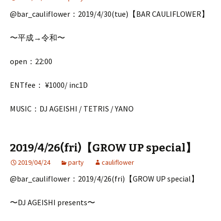
@bar_cauliflower：2019/4/30(tue)【BAR CAULIFLOWER】
〜平成→令和〜
open：22:00
ENTfee： ¥1000/ inc1D
MUSIC：DJ AGEISHI / TETRIS / YANO
2019/4/26(fri)【GROW UP special】
2019/04/24
party
cauliflower
@bar_cauliflower：2019/4/26(fri)【GROW UP special】
〜DJ AGEISHI presents〜