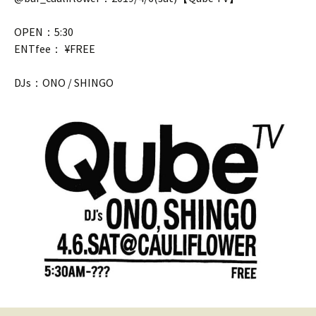
OPEN：5:30
ENTfee： ¥FREE
DJs：ONO / SHINGO