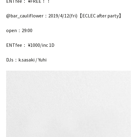
ENTfee： ¥FREE！！
@bar_cauliflower：2019/4/12(fri)【ECLEC after party】
open：29:00
ENTfee： ¥1000/inc 1D
DJs：k.sasaki / Yuhi