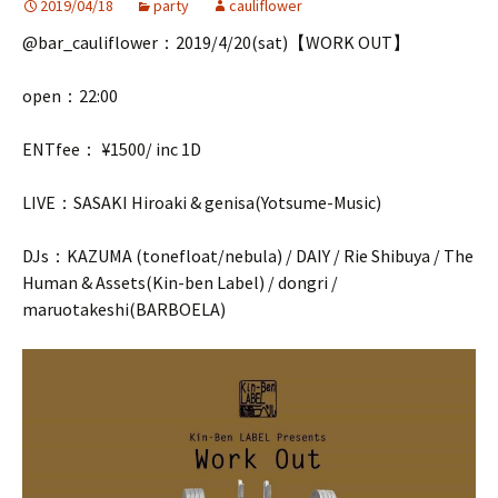
2019/04/18
party
cauliflower
@bar_cauliflower：2019/4/20(sat)【WORK OUT】
open：22:00
ENTfee： ¥1500/ inc 1D
LIVE：SASAKI Hiroaki & genisa(Yotsume-Music)
DJs：KAZUMA (tonefloat/nebula) / DAIY / Rie Shibuya / The
Human & Assets(Kin-ben Label) / dongri /
maruotakeshi(BARBOELA)