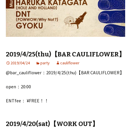
2019/4/25(thu)【BAR CAULIFLOWER】
2019/04/24
party
cauliflower
@bar_cauliflower：2019/4/25(thu)【BAR CAULIFLOWER】
open：20:00
ENTfee： ¥FREE！！
2019/4/20(sat)【WORK OUT】