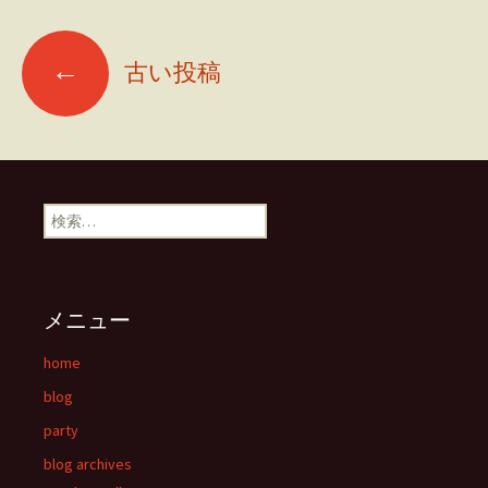
←
古い投稿
投稿ナビゲーション
検索:
メニュー
home
blog
party
blog archives