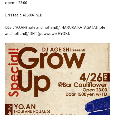
open：23:00
ENTfee：¥1500/in1D
DJs：YO.AN(hole and holland)/ HARUKA KATAGATA(hole
and holland)/ DNT(powwow)/ GYOKU