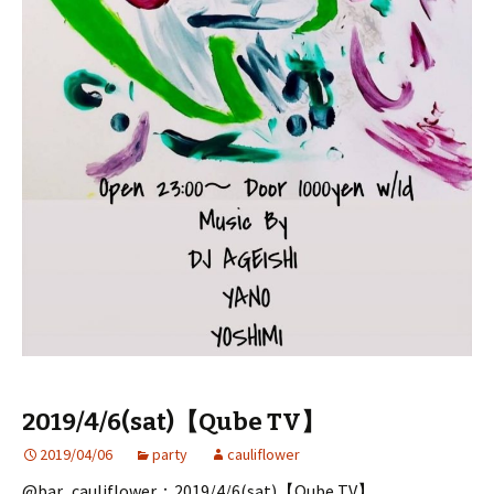
2019/4/6(sat)【Qube TV】
2019/04/06
party
cauliflower
@bar_cauliflower：2019/4/6(sat)【Qube TV】