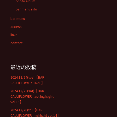
photo album
bar menu info
bar menu
access
links
contact
最近の投稿
2024.12/24(tue)【BAR
CAULIFLOWER FINAL】
2024.12/21(sat)【BAR
CAULIFLOWER -last highlight
vol.15】
2024.12/20(fri)【BAR
CAULIFLOWER -highlight vol.14】