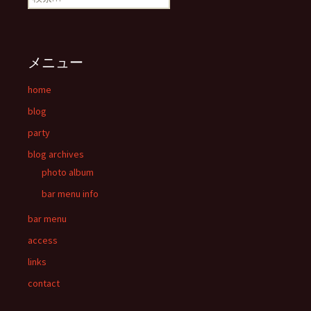
メニュー
home
blog
party
blog archives
photo album
bar menu info
bar menu
access
links
contact