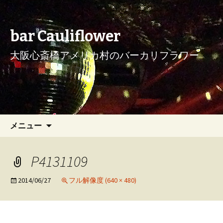
bar Cauliflower
大阪心斎橋アメリカ村のバーカリフラワー
コンテンツへ移動
検
メニュー
索:
P4131109
2014/06/27
フル解像度 (640 × 480)