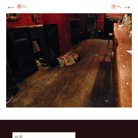
←
→
前へ
次へ
検索: