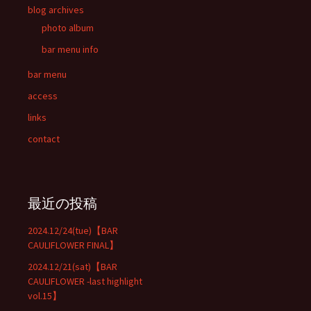
blog archives
photo album
bar menu info
bar menu
access
links
contact
最近の投稿
2024.12/24(tue)【BAR
CAULIFLOWER FINAL】
2024.12/21(sat)【BAR
CAULIFLOWER -last highlight
vol.15】