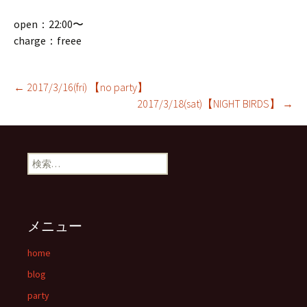
open：22:00〜
charge：freee
←
2017/3/16(fri) 【no party】
2017/3/18(sat)【NIGHT BIRDS】
→
投稿ナビゲーション
検索:
メニュー
home
blog
party