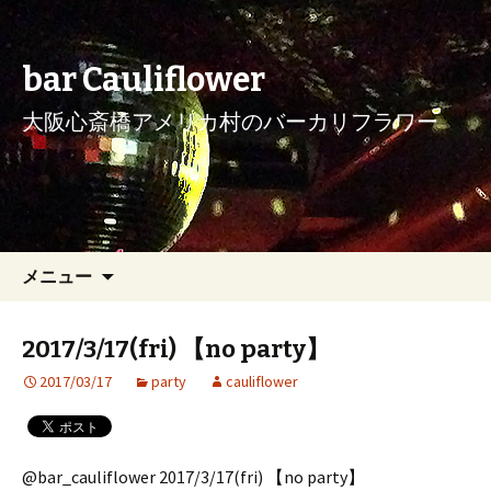
bar Cauliflower
大阪心斎橋アメリカ村のバーカリフラワー
コンテンツへ移動
検
メニュー
索:
2017/3/17(fri) 【no party】
2017/03/17
party
cauliflower
@bar_cauliflower 2017/3/17(fri) 【no party】