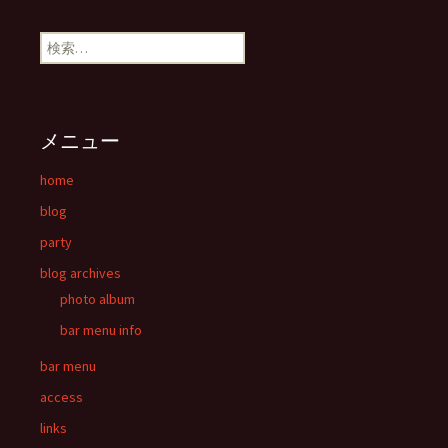
投稿ナビゲーション
検索:
メニュー
home
blog
party
blog archives
photo album
bar menu info
bar menu
access
links