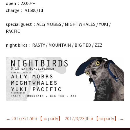
open：22:00〜
charge： ¥1500/1d
special guest：ALLY MOBBS / MIGHTWHALES / YUKI /
PACFIC
night birds：RASTY / MOUNTAIN / BIG TED / ZZZ
←
2017/3/17(fri) 【no party】
2017/3/23(thu) 【no party】
→